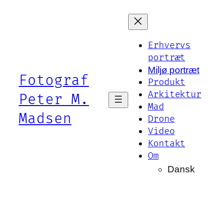
Spring
til
indhold
Erhvervs
portræt
Miljø portræt
Fotograf
Produkt
Arkitektur
Peter M.
Mad
Madsen
Drone
Video
Kontakt
Om
Dansk