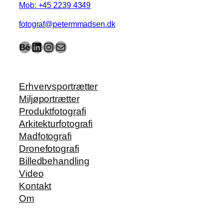
Mob: +45 2239 4349
fotograf@petermmadsen.dk
Behance
LinkedIn
Instagram
Mail
Erhvervsportrætter
Miljøportrætter
Produktfotografi
Arkitekturfotografi
Madfotografi
Dronefotografi
Billedbehandling
Video
Kontakt
Om